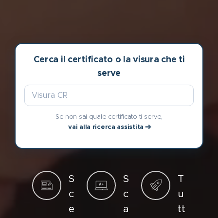
Cerca il certificato o la visura che ti
serve
🔍
Se non sai quale certificato ti serve,
➜
vai alla ricerca assistita
S
S
T
c
c
u
e
a
tt