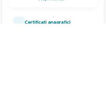
📄
Certificati anagrafici
Anagrafe e stato civile
Certificato di Residenza
Certificato di Matrimonio
Certificato Stato di Famiglia
Certificato di Nascita
Certificato di Morte
→
Scopri i servizi
👤
Verifiche Persona Fisica