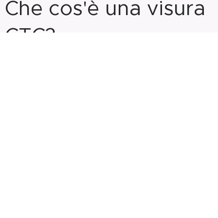
Che cos'è una visura
CTC?
Il
Corsorzio per la Tutela del Credito
(conosciuto
anche com
CTC
o C.T.C.), è un consorzio senza
scopo di lucro autorizzato a gestire uno dei 4
sistemi di informazioni creditizie (SIC) autorizzati in
Italia.
Sono presenti tutte le forme di credito, quali ad
esempio:
Fidi di conto corrente
Castelletti anticipi fatture o Ri.Ba (per le