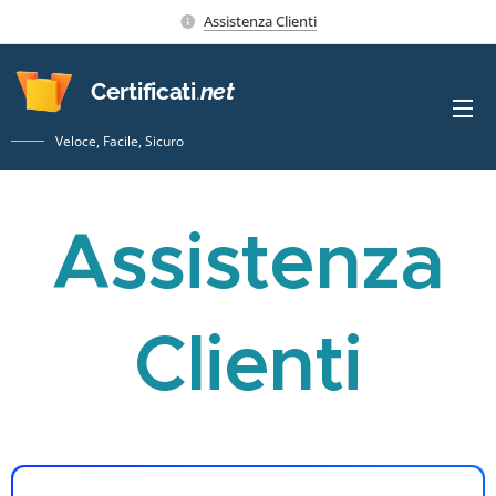
Assistenza Clienti
Certificati
.
net
Veloce, Facile, Sicuro
Assistenza
Clienti