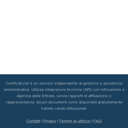
Certificati.net è un servizio indipendente di gestione e assistenza
amministrativa. Utilizza integrazioni tecniche (API) con Infocamere e
Agenzia delle Entrate, senza rapporti di affiliazione o
rappresentanza. Alcuni documenti sono disponibili gratuitamente
tramite canali istituzionali.
Contatti
|
Privacy
|
Termini di utilizzo
|
FAQ