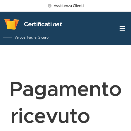
Assistenza Clienti
Certificati
.
net
Veloce, Facile, Sicuro
Pagamento
ricevuto
✅