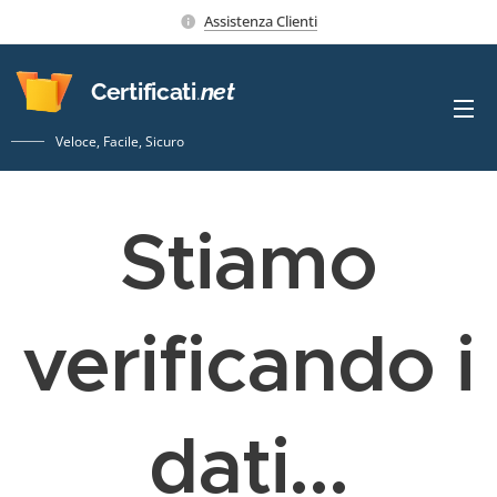
Assistenza Clienti
Certificati
.
net
Veloce, Facile, Sicuro
Stiamo
verificando i
dati...