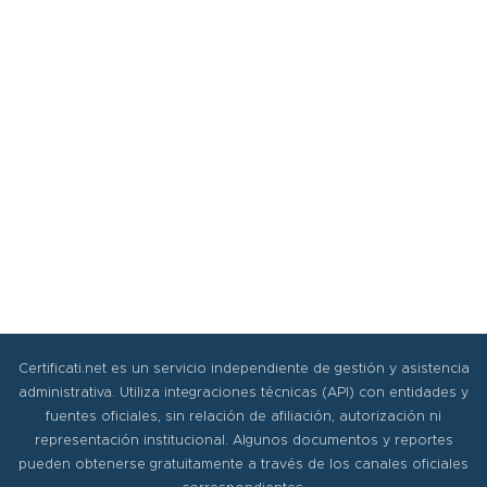
Certificati.net es un servicio independiente de gestión y asistencia
administrativa. Utiliza integraciones técnicas (API) con entidades y
fuentes oficiales, sin relación de afiliación, autorización ni
representación institucional. Algunos documentos y reportes
pueden obtenerse gratuitamente a través de los canales oficiales