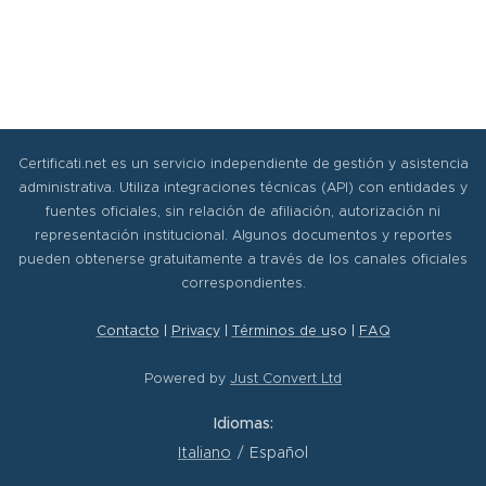
Certificati.net es un servicio independiente de gestión y asistencia
administrativa. Utiliza integraciones técnicas (API) con entidades y
fuentes oficiales, sin relación de afiliación, autorización ni
representación institucional. Algunos documentos y reportes
pueden obtenerse gratuitamente a través de los canales oficiales
correspondientes.
Contacto
|
Privacy
|
Términos de u
so
|
FAQ
Powered by
Just Convert Ltd
Idiomas
Italiano
Español